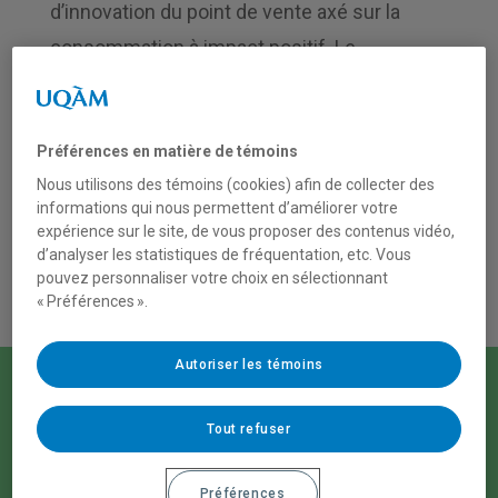
d’innovation du point
de vente axé sur la
consommation à impact positif. Le
laboratoire universitaire recrée
l’expérience
d’achat d’un commerce de détail.
Préférences en matière de témoins
Nous utilisons des témoins (cookies) afin de collecter des
informations qui nous permettent d’améliorer votre
Qui nous sommes
expérience sur le site, de vous proposer des contenus vidéo,
d’analyser les statistiques de fréquentation, etc. Vous
pouvez personnaliser votre choix en sélectionnant
« Préférences ».
Autoriser les témoins
On parle
Tout refuser
Préférences